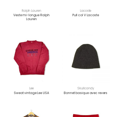
Ralph Lauren
Lacoste
Veste mi-longue Ralph
Pull col V Lacoste
Lauren
Lee
Skullcandy
Sweat vintage Lee USA
Bonnet basique avec revers