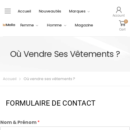
Accueil
Nouveautés
Marques
Account
0
Femme
Homme
Magazine
Cart
Où Vendre Ses Vêtements ?
Accueil
Où vendre ses vêtements ?
FORMULAIRE DE CONTACT
Nom & Prénom
*