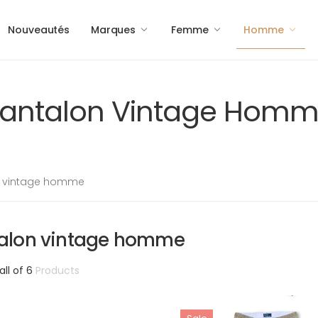
Nouveautés
Marques
Femme
Homme
antalon Vintage Hom
n vintage homme
alon vintage homme
Trié
all of 6
Products
du
plus