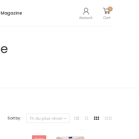
0
Magazine
Account
Cart
me
Sort by: