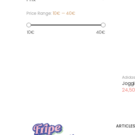
Price Range:
10€
—
40€
Prix
Prix
10€
40€
min
max
Adida
homm
Joggi
24,50
Le
Le
prix
prix
initial
actue
était :
est :
45,00
24,50
ARTICLE