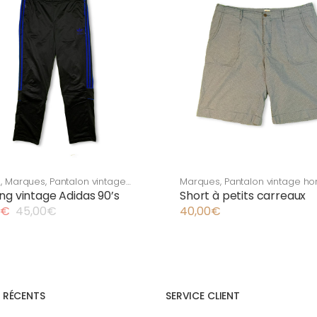
s
,
Marques
,
Pantalon vintage
Marques
,
Pantalon vintage 
e
,
Vêtement vintage homme
Vêtement vintage homme
,
Vi
ng vintage Adidas 90’s
Short à petits carreaux
€
45,00
€
40,00
€
l
€.
€.
S RÉCENTS
SERVICE CLIENT