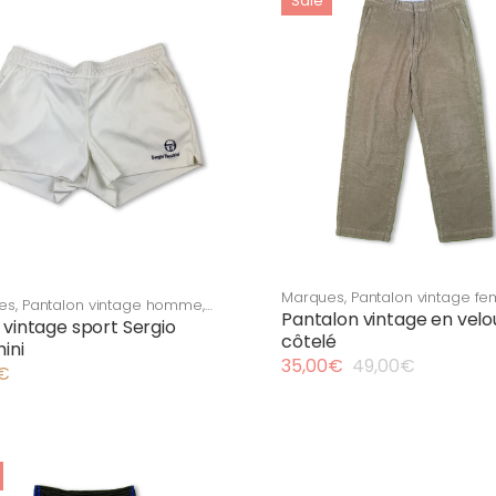
Sale
récent
au
plus
ancien
Marques
,
Pantalon vintage f
es
,
Pantalon vintage homme
,
Pantalon vintage homme
,
Ral
Pantalon vintage en velo
ent vintage homme
,
Vintage
 vintage sport Sergio
Lauren
,
Vêtement vintage fe
côtelé
ini
Vêtement vintage homme
35,00
€
49,00
€
€
Le
Le
prix
prix
initial
actuel
était :
est :
49,00€.
35,00€.