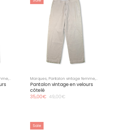
Sale
emme
,
Marques
,
Pantalon vintage femme
,
ph
Pantalon vintage homme
,
Ralph
urs
Pantalon vintage en velours
mme
,
Lauren
,
Vêtement vintage femme
,
côtelé
Vêtement vintage homme
35,00
€
49,00
€
Le
Le
prix
prix
initial
actuel
était :
est :
49,00€.
35,00€.
Sale