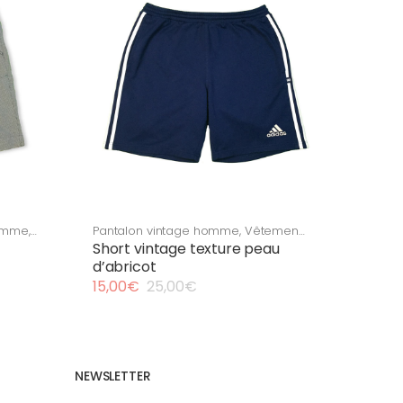
homme
,
Pantalon vintage homme
,
Vêtement
ntage
vintage homme
Short vintage texture peau
d’abricot
15,00
€
25,00
€
Le
Le
prix
prix
initial
actuel
était :
est :
25,00€.
15,00€.
NEWSLETTER