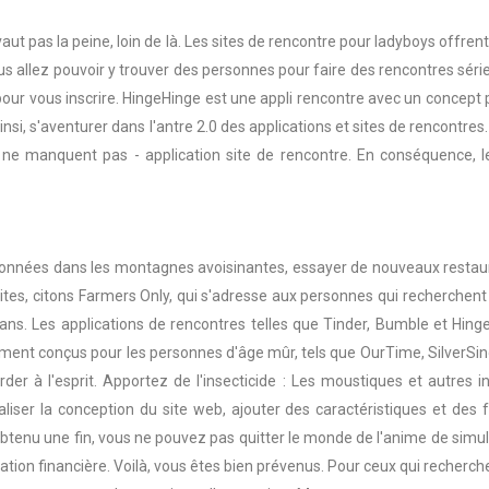
vaut pas la peine, loin de là. Les sites de rencontre pour ladyboys offr
Vous allez pouvoir y trouver des personnes pour faire des rencontres sé
our vous inscrire. HingeHinge est une appli rencontre avec un concept p
insi, s'aventurer dans l'antre 2.0 des applications et sites de rencontres
l ne manquent pas - application site de rencontre. En conséquence
onnées dans les montagnes avoisinantes, essayer de nouveaux restaura
ites, citons Farmers Only, qui s'adresse aux personnes qui recherchent 
ns. Les applications de rencontres telles que Tinder, Bumble et Hinge
ment conçus pour les personnes d'âge mûr, tels que OurTime, SilverSing
arder à l'esprit. Apportez de l'insecticide : Les moustiques et autres 
aliser la conception du site web, ajouter des caractéristiques et des f
btenu une fin, vous ne pouvez pas quitter le monde de l'anime de simula
tuation financière. Voilà, vous êtes bien prévenus. Pour ceux qui recherch