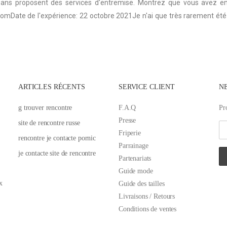
0 ans proposent des services d'entremise. Montrez que vous avez e
comDate de l'expérience: 22 octobre 2021Je n'ai que très rarement été 
ARTICLES RÉCENTS
SERVICE CLIENT
N
g trouver rencontre
F.A.Q
Pr
Presse
site de rencontre russe
Friperie
rencontre je contacte pornic
Parrainage
je contacte site de rencontre
Partenariats
Guide mode
x
Guide des tailles
Livraisons / Retours
Conditions de ventes