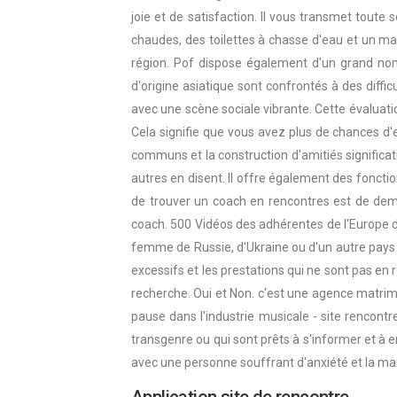
joie et de satisfaction. Il vous transmet to
chaudes, des toilettes à chasse d'eau et un ma
région. Pof dispose également d'un grand nom
d'origine asiatique sont confrontés à des diffic
avec une scène sociale vibrante. Cette évaluati
Cela signifie que vous avez plus de chances d'
communs et la construction d'amitiés significativ
autres en disent. Il offre également des fonctio
de trouver un coach en rencontres est de dem
coach. 500 Vidéos des adhérentes de l'Europe d
femme de Russie, d'Ukraine ou d'un autre pays 
excessifs et les prestations qui ne sont pas en r
recherche. Oui et Non. c'est une agence matrim
pause dans l'industrie musicale - site rencontr
transgenre ou qui sont prêts à s'informer et à e
avec une personne souffrant d'anxiété et la man