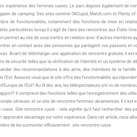
ute son expérience des femmes russes. Le parc dispose également d
gasin de camping. Des sites comme OkCupid, Match.com et Plenty of Fi
bre de fonctionnalités, notamment des fonctions de mise en relatio
ultés particulières lorsqu'il s'agit de faire des rencontres aux États-Uni
on permet au site de vous mettre en relation avec d'autres membres aya
entrer en contact avec des personnes qui partagent vos passions et vos 
es. Avant de télécharger une application de rencontre gratuite, il est im
ns de sécurité telles que la vérification de l'identité et un système de
ander des recommandations à des amis, des membres de la famille ou
e l'Est. Assurez-vous que le site offre des fonctionnalités qui réponde
d'Europe de l'Est? Au fil des ans, les téléspectateurs ont vu de nombre
apport? Il comprend des fonctions telles que l'enregistrement des utilisa
oniale sérieuse, et un site de rencontre femmes ukrainiennes. Il s'est 
e russe. Site rencontre russe - cela signifie qu'il faut rechercher de
n apprendre davantage sur votre expérience. Dans cet article, nous allons
ière de les surmonter efficacement : site rencontre russe.