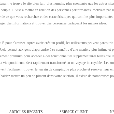
tenant je trouve le site bien fait, plus humain, plus spontanée que les autres s
ouple. Il vise à mettre en relation des personnes performantes, motivées par leur
e de ce que vous recherchez et des caractéristiques qui sont les plus importante
tager des informations et trouver des personnes partageant les mêmes idées.
à pour s'amuser. Après avoir créé un profil, les utilisateurs peuvent parcourir le
le. Cela permet aux gens d'apprendre à se connaître d'une manière plus intime et 
ment premium pour accéder à des fonctionnalités supplémentaires telles que la 
a vie quotidienne s'est rapidement transformé en un voyage incroyable. Les ro
uvent facilement trouver le terrain de camping le plus proche et réserver leur 
haitiez mettre un peu de piment dans votre relation, il existe de nombreuses po
ARTICLES RÉCENTS
SERVICE CLIENT
N