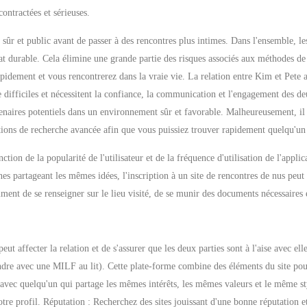
ontractées et sérieuses.
ûr et public avant de passer à des rencontres plus intimes. Dans l'ensemble, les
t durable. Cela élimine une grande partie des risques associés aux méthodes de r
pidement et vous rencontrerez dans la vraie vie. La relation entre Kim et Pete 
difficiles et nécessitent la confiance, la communication et l'engagement des de
enaires potentiels dans un environnement sûr et favorable. Malheureusement, il 
options de recherche avancée afin que vous puissiez trouver rapidement quelqu'un
ion de la popularité de l'utilisateur et de la fréquence d'utilisation de l'applic
es partageant les mêmes idées, l'inscription à un site de rencontres de nus peu
ment de se renseigner sur le lieu visité, de se munir des documents nécessaires e
ut affecter la relation et de s'assurer que les deux parties sont à l'aise avec el
dre avec une MILF au lit). Cette plate-forme combine des éléments du site pou
 avec quelqu'un qui partage les mêmes intérêts, les mêmes valeurs et le même s
re profil. Réputation : Recherchez des sites jouissant d'une bonne réputation et b