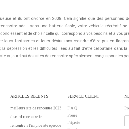
tueuse et ils ont divorcé en 2008. Cela signifie que des personnes d
rencontre ado - sans une batterie fiable, votre véhicule récréatif n
st donc essentiel de choisir celle qui correspond à vos besoins et à vos p
r leurs fantasmes et leurs désirs sans craindre d'être pris en flagrant 
 la dépression et les difficultés liées au fait d'être célibataire dans l
xiste aujourd'hui des sites de rencontre spécialement conçus pour les pe
ARTICLES RÉCENTS
SERVICE CLIENT
N
meilleurs site de rencontre 2023
F.A.Q
Pr
Presse
discord rencontre fr
Friperie
rencontre a l'improviste episode