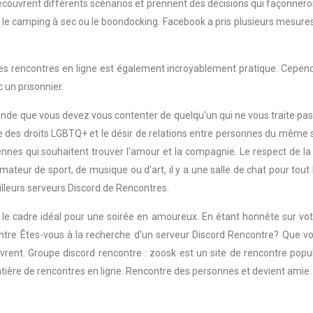
 découvrent différents scénarios et prennent des décisions qui façonnero
e camping à sec ou le boondocking. Facebook a pris plusieurs mesures po
.
es rencontres en ligne est également incroyablement pratique. Cependant
 un prisonnier.
de que vous devez vous contenter de quelqu'un qui ne vous traite pas
te des droits LGBTQ+ et le désir de relations entre personnes du même 
s qui souhaitent trouver l'amour et la compagnie. Le respect de la vie
amateur de sport, de musique ou d'art, il y a une salle de chat pour t
lleurs serveurs Discord de Rencontres.
e le cadre idéal pour une soirée en amoureux. En étant honnête sur vot
ntre Êtes-vous à la recherche d'un serveur Discord Rencontre? Que vo
vrent. Groupe discord rencontre : zoosk est un site de rencontre popul
matière de rencontres en ligne. Rencontre des personnes et devient amie.