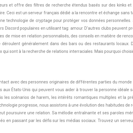
ateurs et offre des filtres de recherche étendus basés sur des kinks e
. Ceci est un serveur français dédié a la rencontre et échange sans ta
t une technologie de cryptage pour protéger vos données personnelles.
urs Discord populaires en utilisant tag: amour. D'autres clubs peuvent 
es de mise en relation personnalisés, des conseils en matière de ren
éroulent généralement dans des bars ou des restaurants locaux. Dans
ux qui sont à la recherche de relations interraciales. Mais pourquoi chois
contact avec des personnes originaires de différentes parties du monde 
s aux États-Unis qui peuvent vous aider à trouver la personne idéale s
is les scénarios de harem, les intérêts romantiques multiples et la p
technologie progresse, nous assistons à une évolution des habitudes de
veut poursuivre une relation. Sa mélodie entraînante et ses paroles 
idéo en passant par les défis sur les médias sociaux. Trouvez un serve