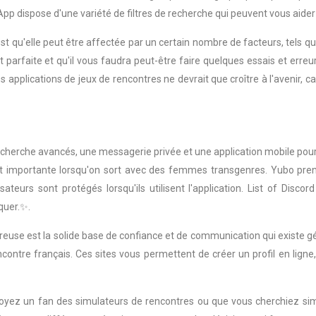
App dispose d'une variété de filtres de recherche qui peuvent vous aider
est qu'elle peut être affectée par un certain nombre de facteurs, tels q
st parfaite et qu'il vous faudra peut-être faire quelques essais et err
 applications de jeux de rencontres ne devrait que croître à l'avenir, c
recherche avancés, une messagerie privée et une application mobile pour
ent importante lorsqu'on sort avec des femmes transgenres. Yubo pren
sateurs sont protégés lorsqu'ils utilisent l'application. List of Disco
quer.✨.
reuse est la solide base de confiance et de communication qui existe g
ontre français. Ces sites vous permettent de créer un profil en ligne
 vous soyez un fan des simulateurs de rencontres ou que vous cherchie