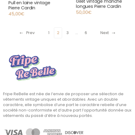
Vêtement vintage femme
,
Gilet vintage manche
Vêtement vintage femme
,
Pull en laine vintage
Vintage
longues Pierre Cardin
Vintage
Pierre Cardin
50,00
€
45,00
€
Prev
1
2
3
…
6
Next
Fripe ReBelle est née de l’envie de proposer une sélection de
vêtements vintage uniques et abordables. Avec un double
caractère, elle symbolise d’une part le caractère rebelle d’une
société non-conformiste et d’autre part l’opportunité donnée aux
vêtements du passé d’être à nouveau portés.