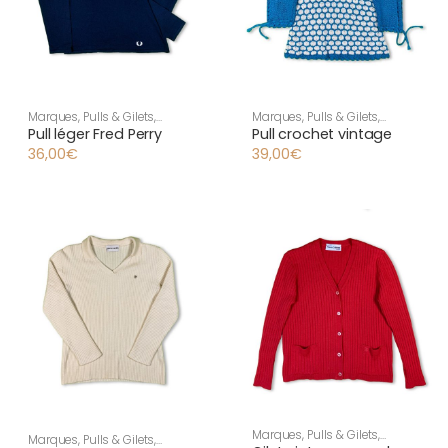
Marques
,
Pulls & Gilets
,
Marques
,
Pulls & Gilets
,
Vêtement vintage femme
,
Vêtement vintage femme
,
Pull léger Fred Perry
Pull crochet vintage
Vintage
Vintage
36,00
€
39,00
€
Marques
,
Pulls & Gilets
,
Marques
,
Pulls & Gilets
,