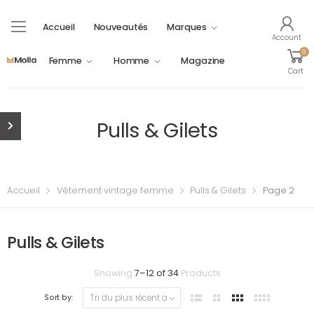
Accueil
Nouveautés
Marques
Account
0
Femme
Homme
Magazine
Cart
Pulls & Gilets
Accueil
Vêtement vintage femme
Pulls & Gilets
Page 2
Pulls & Gilets
Trié
Showing
7
–
12
of
34
Products
du
Sort by:
plus