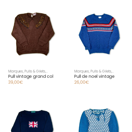
récent
au
plus
ancien
Marques
,
Pulls & Gilets
,
Marques
,
Pulls & Gilets
,
Vêtement vintage femme
,
Vêtement vintage femme
,
Pull vintage grand col
Pull de noel vintage
Vintage
Vintage
39,00
€
26,00
€