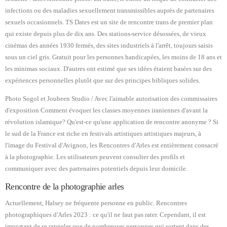
infections ou des maladies sexuellement transmissibles auprès de partenaires
sexuels occasionnels. TS Dates est un site de rencontre trans de premier plan
qui existe depuis plus de dix ans. Des stations-service désossées, de vieux
cinémas des années 1930 fermés, des sites industriels à l'arrêt, toujours saisis
sous un ciel gris. Gratuit pour les personnes handicapées, les moins de 18 ans et
les minimas sociaux. D'autres ont estimé que ses idées étaient basées sur des
expériences personnelles plutôt que sur des principes bibliques solides.
Photo Sogol et Joubeen Studio / Avec l'aimable autorisation des commissaires
d'exposition Comment évoquer les classes moyennes iraniennes d'avant la
révolution islamique? Qu'est-ce qu'une application de rencontre anonyme ? Si
le sud de la France est riche en festivals artistiques artistiques majeurs, à
l'image du Festival d'Avignon, les Rencontres d'Arles est entièrement consacré
à la photographie. Les utilisateurs peuvent consulter des profils et
communiquer avec des partenaires potentiels depuis leur domicile.
Rencontre de la photographie arles
Actuellement, Halsey ne fréquente personne en public. Rencontres
photographiques d'Arles 2023 : ce qu'il ne faut pas rater. Cependant, il est
important de se rappeler que de nombreuses personnes qui sortent dans des