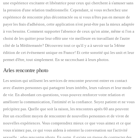
une expérience excitante et libératrice pour ceux qui cherchent à s'amuser sans
la pression d'une relation traditionnelle. Cependant, si vous recherchez une
expérience de rencontre plus décontractée ou si vous n'êtes pas en mesure de
payer les frais d'adhésion, cette application n'est peut-être pas la mieux adaptée
à vos besoins. Comment supporter l'absence de ceux qu'on aime, même si l'on a
choisi de les quitter pour leur offrir une vie meilleure en travaillant de l'autre
côté de la Méditerranée? Découvrez tout ce qu'il y a à savoir sur la 54ème
édition de cet événement unique en France! Et cette sororité qui les unit et leur
permet d'être, tout simplement. En se raccrochant à leurs photos.
Arles rencontre photo
Les seniors qui utilisent les services de rencontre peuvent entrer en contact
avec d'autres personnes qui partagent leurs intérêts, leurs valeurs et leur mode
de vie. En abordant ces questions, vous pouvez renforcer votre relation et
améliorer la communication, l'intimité et la confiance. Soyez patient et ne vous
précipitez pas. Quelle que soit la raison, les rencontres après 60 ans peuvent
être un excellent moyen de rencontrer de nouvelles personnes et de vivre de
nouvelles expériences. Vous comprendrez mieux ce que vous aimez et ce que
vous n'aimez pas, ce qui vous aidera à orienter la conversation sur l'activité
sexuelle : arles rencontre photo. En outre, il existe un risque de contracter des